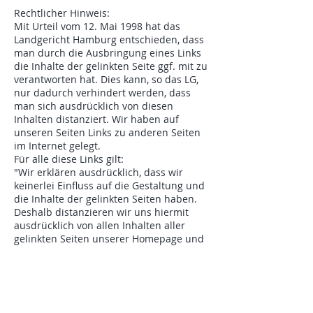
Rechtlicher Hinweis:
Mit Urteil vom 12. Mai 1998 hat das
Landgericht Hamburg entschieden, dass
man durch die Ausbringung eines Links
die Inhalte der gelinkten Seite ggf. mit zu
verantworten hat. Dies kann, so das LG,
nur dadurch verhindert werden, dass
man sich ausdrücklich von diesen
Inhalten distanziert. Wir haben auf
unseren Seiten Links zu anderen Seiten
im Internet gelegt.
Für alle diese Links gilt:
"Wir erklären ausdrücklich, dass wir
keinerlei Einfluss auf die Gestaltung und
die Inhalte der gelinkten Seiten haben.
Deshalb distanzieren wir uns hiermit
ausdrücklich von allen Inhalten aller
gelinkten Seiten unserer Homepage und
machen uns diese Inhalte nicht zu Eigen.
Diese Erklärung gilt für alle auf unserer
Homepage angezeigten Links und für alle
Inhalte der Seiten, zu denen die bei uns
angemeldeten Banner und Links führen.